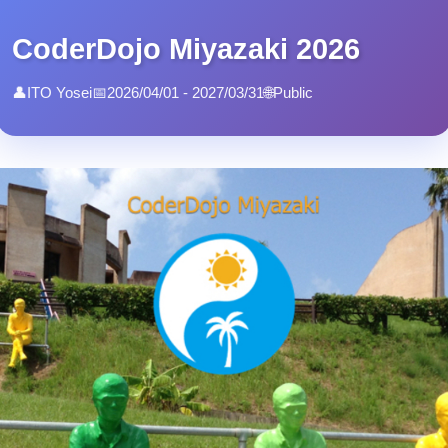
CoderDojo Miyazaki 2026
👤
ITO Yosei
📅
2026/04/01 - 2027/03/31
🌐
Public