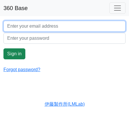
360 Base
Forgot password?
伊藤製作所(LMLab)